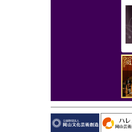
トカード決済障害発生のお知らせ
現在、オンラインチケットで、「ク
レジットカードでの決済ができない」
という障害が発生しております。復旧
に向け、対応中でございます。
復旧までしばらくお待ちいただくか、
セブンイレブン支払い等他方法にてお
申込みください。
【現象】オンラインチケットにてクレ
ジットカード決済ができない。
【発生日時】本日（10月11日）～継続
中
【原因】調査中
お客様にはご迷惑をおかけし、大変申
し訳ございません。
2025.09.03(水)
■職員募集のお知らせ■
・令和7年11月採用 舞台技術（照明）
関連業務担当およびチケット関連業務
担当職員（準職員Ⅱ）募集
2025.09.03(水)
■職員募集のお知らせ■
・令和8年4月採用 技術職員、施設利用
関連業務、総務・経理関連業務担当職
員（準職員Ⅱ）募集
2025.06.23(月)