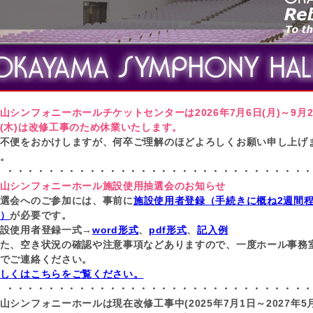
山シンフォニーホールチケットセンターは2026年7月6日(月)～9月2
(木)は改修工事のため休業いたします。
不便をおかけしますが、何卒ご理解のほどよろしくお願い申し上げ
。
・・・・・・・・・・・・・・・・・・・・・・・・・・・・・・
山シンフォニーホール施設使用抽選会のお知らせ
選会へのご参加には、事前に
施設使用者登録（手続きに概ね2週間
）
が必要です。
設使用者登録一式→
word形式
、
pdf形式
、
記入例
た、空き状況の確認や注意事項などありますので、一度ホール事務
でご連絡ください。
しくはこちらをご覧ください。
・・・・・・・・・・・・・・・・・・・・・・・・・・・・・・
山シンフォニーホールは現在改修工事中(2025年7月1日～2027年5