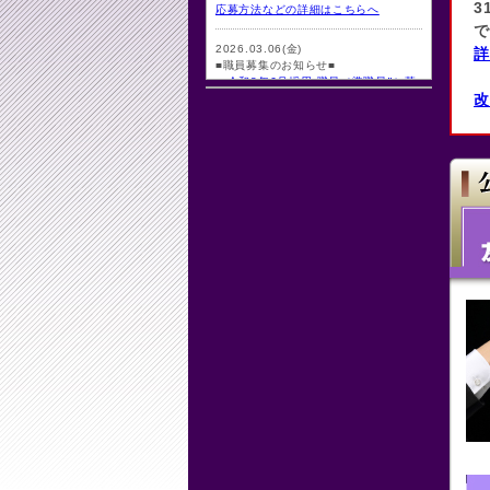
3
応募方法などの詳細はこちらへ
で
2026.03.06(金)
詳
■職員募集のお知らせ■
・令和8年6月採用 職員（準職員Ⅱ）募
改
集
2026.03.01(日)
【重要】オンライン・チケットサイト
の契約会社変更および メンテナンス実
施のお知らせ
詳しくはこちらをご覧ください
2026.01.15(木)
改修工事のため休止しておりました
『施設使用の抽選会』を再開いたしま
す！
対象：大ホール・2027年（令和9年）
6月使用分
抽選日：2026年3月1日（日）
時間：9:30（集合:9:15～）
抽選会場：岡山芸術創造劇場ハレノワ4
階
詳しくはこちらをご覧ください
2026.01.09(金)
チケット販売委託サービスについて、
2026年1月より、下記のとおり、サー