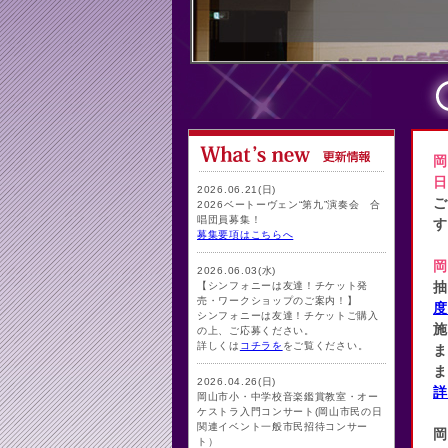
岡
日
2026.06.21(日)
ご
2026ベートーヴェン“第九”演奏会 合
唱団員募集！
す
募集要項はこちらへ
岡
2026.06.03(水)
抽
【シンフォニーは友達！チケット発
売・ワークショップのご案内！】
度
シンフォニーは友達！チケットご購入
施
の上、ご応募ください。
詳しくは
コチラを
をご覧ください。
ま
ま
2026.04.26(日)
詳
岡山市小・中学校音楽鑑賞教室・オー
ケストラ入門コンサート(岡山市民の日
関連イベント一般市民招待コンサー
岡
ト）