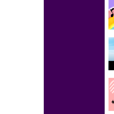
ビス内容の一部変更をさせていただき
ます。チケット販売を委託される場合
は、チケット販売委託サービスご利用
案内をご確認の上、申込書をご提出く
ださい。
【変更内容】
・原則、振込精算となります。
なお、振込手数料は、チケット販売
代金から差し引かせていただきます。
・精算金額が5万円未満(税込)の場合
は、現金での精算も可能です。
※2026年1月10日以降の受付分より適
用となります。
2025.10.29(水)
■職員募集のお知らせ■
・令和8年4月採用 総務・経理関連業務
担当職員（準職員Ⅱ）募集
2025.10.11(土)
【復旧】カード決済障害復旧のお知
らせ
本日発生していた障害が全て復旧いた
しました。
皆様にはご迷惑をお掛けし、誠に申し
訳ございませんでした。
2025.10.11(土)
【重要】オンラインチケット クレジッ