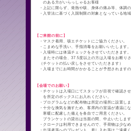
のある方がいらっしゃるお客様
・上記に限らず、発熱や咳、身体の痛み等、体調の
・入管法に基づく入国制限の対象となっている地域
【ご来館の前に】
・マスク着用、咳エチケットにご協力ください。
・こまめな手洗い、手指消毒をお願いいたします
・入場時には体温チェックをさせていただきます
またその場合、37.5度以上の方は入場をお断り
（チケットの払い戻しをさせていただきます）
・入場までにお時間がかかることが予想されますの
【会場でのお願い】
・チケットは入場口にてスタッフが目視で確認させ
を所定のボックスにお入れください。
・プログラムなどの配布物は所定の場所に設置しま
・十分な換気を施すため、客席内の室温が適温にな
寒暖に配慮した備えを各自でご用意ください。
ブランケットの貸出は当面の間、中止いたします
・クロークは利用できませんので、手荷物は少なめ
・出演者等へのプレゼント、差し入れ等はご遠慮く